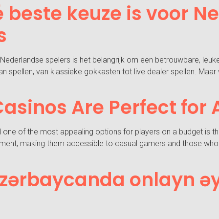
 beste keuze is voor N
s
 Nederlandse spelers is het belangrijk om een betrouwbare, leuke 
an spellen, van klassieke gokkasten tot live dealer spellen. Maa
asinos Are Perfect for 
and one of the most appealing options for players on a budget is
nvestment, making them accessible to casual gamers and those who 
Azərbaycanda onlayn əy