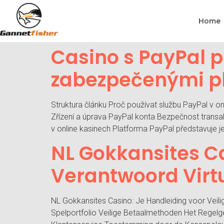
Home
Casino s PayPal 
zabezpečenými p
Struktura článku Proč používat službu PayPal v on
Zřízení a úprava PayPal konta Bezpečnost transa
v online kasinech Platforma PayPal představuje jed
NL Gokkansites Ca
Verantwoord Virt
NL Gokkansites Casino: Je Handleiding voor Veili
Spelportfolio Veilige Betaalmethoden Het Rege