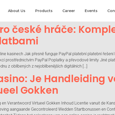
About Us
Products
Career
Events
Con
pro české hráče: Kompl
latbami
line kasinech Jak přesně funguje PayPal platební platební řešen
kcí prostřednictvím PayPal Poplatky a převodové limity Jiné pl
nu z oblíbených z nejoblíbenějších digitálních […]
sino: Je Handleiding vo
ueel Gokken
g en Verantwoord Virtueel Gokken Inhoud Licentie vanuit de Kan
lgeving aangaande Gecontroleerd Wedden Startbonussen en Cont