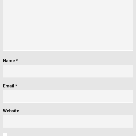
Name
*
Email
*
Website