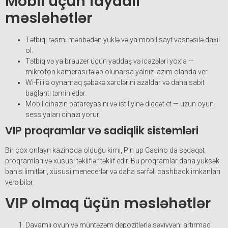
Mobil üçün faydalı
məsləhətlər
Tətbiqi rəsmi mənbədən yüklə və ya mobil sayt vasitəsilə daxil
ol.
Tətbiq və ya brauzer üçün yaddaş və icazələri yoxla —
mikrofon kamerası tələb olunarsa yalnız lazım olanda ver.
Wi-Fi ilə oynamaq şəbəkə xərclərini azaldar və daha sabit
bağlantı təmin edər.
Mobil cihazın batareyasını və istiliyinə diqqət et — uzun oyun
sessiyaları cihazı yorur.
VIP proqramlar və sadiqlik sistemləri
Bir çox onlayn kazinoda olduğu kimi, Pin up Casino da sədaqət
proqramları və xüsusi təkliflər təklif edir. Bu proqramlar daha yüksək
bahis limitləri, xüsusi menecerlər və daha sərfəli cashback imkanları
verə bilər.
VIP olmaq üçün məsləhətlər
Davamlı oyun və müntəzəm depozitlərlə səviyyəni artırmaq