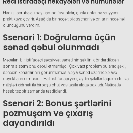
Real istifadəçi hekayələri və nümunələr
Həqiqi təcrübələri paylaşmaq faydalıdır, çünki onlar nəzəriyyəni
praktikaya çevirir. Aşağıda bir neçə tipik ssenari və onların necə həll
olunduğunu verdim.
Ssenari 1: Doğrulama üçün
sənəd qəbul olunmadı
Məsələn, bir istifadəçi şəxsiyyət sənədinin şəkilini göndərdikdən
sonra sistem onu qəbul etməmişdi. Çox vaxt problem bulanıq şəkil,
sənədin kənarlarının görünməməsi və ya sənəd üzərində əlavə
obyektlərin olmasıdır. Həll: istifadəçi yeni, aydın şəkillər təqdim etdi və
müştəri xidməti ilə birbaşa chat vasitəsilə əlaqə saxladı. Nəticədə
hesab tez bir zamanda təsdiqləndi.
Ssenari 2: Bonus şərtlərini
pozmuşam və çıxarış
dayandırıldı