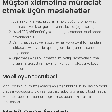
Müştəri xidmətinə müraciət
etmək üçün məsləhətlər
Sualını konkret yaz: problemin nə olduğunu, əməliyyat
nömrəsini və ekran görüntülərini əlavə et (əgər varsa).
Əvvəl FAQ bölümünü yoxla — bir çox standart sual orada
cavablandırılır.
Canlı chat cavab verməzsə, e-mail və ya təklif formundan
istifadə et — cavab bir qədər gecikə bilər, amma sənədli iz
qoyulacaq.
Əgər məsələ həll olunmazsa, müvafiq lisenziyalaşdırma
orqanına şikayət vermək mümkündür — ölkədən-ölkəyə
fərqlidir.
Mobil oyun təcrübəsi
Mobil oyun günümüzdə əsas tələblərdən biridir. Pin up Casino mobil
brauzer və xüsusi tətbiq vasitəsilə istifadəçilərə rahatlıq təqdim edir.
Mobil təcrübəni maksimuma çıxarmaq üçün bəzi praktiki
məsləhətlər: