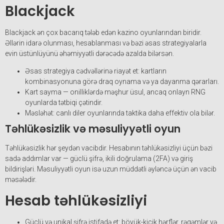
Blackjack
Blackjack ən çox bacarıq tələb edən kazino oyunlarından biridir.
Əllərin idarə olunması, hesablanması və bəzi əsas strategiyalarla
evin üstünlüyünü əhəmiyyətli dərəcədə azalda bilərsən.
Əsas strategiya cədvəllərinə riayət et: kartların
kombinasyonuna görə draq oynama və ya dayanma qərarları.
Kart sayma — onilliklərdə məşhur üsul, ancaq onlayn RNG
oyunlarda tətbiqi çətindir.
Məsləhət: canlı diler oyunlarında taktika daha effektiv ola bilər.
Təhlükəsizlik və məsuliyyətli oyun
Təhlükəsizlik hər şeydən vacibdir. Hesabının təhlükəsizliyi üçün bəzi
sadə addımlar var — güclü şifrə, ikili doğrulama (2FA) və giriş
bildirişləri. Məsuliyyətli oyun isə uzun müddətli əyləncə üçün ən vacib
məsələdir.
Hesab təhlükəsizliyi
Güclü və unikal şifrə istifadə et: böyük-kiçik hərflər, rəqəmlər və