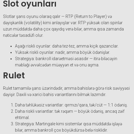
Slot oyunları
Slotlar şans oyunu olaraq qalır — RTP (Return to Player) və
dəyişkənlik (volatility) kimi anlayışlar var. RTP yüksək olan spinlər
uzun müddətdə daha çox qayıdış verə bilər, amma qısa zamanda
nəticələr təsadüfi olur.
Aşağı riskli oyunlar: daha tez-tez, amma kiçik qazanclar.
Yüksək riskli oyunlar: nadir, amma böyük ödənişlər.
Strategiya: bankroll idarəetməsi əsasdır — itirə biləcəyin
məbləği əvvəlcədən müəyyən et və onu aşma.
Rulet
Rulet tamamilə şans üzərindədir, amma bahislərə görə risk səviyyəsi
dəyişir. Daxili və xarici bahis variantlarını bilmək lazımdır.
Daha təhlükəsiz variantlar: qırmızı/qara, tək/cüt — 1:1 ödəniş.
Daha riskli variantlar: tək rəqəm — böyük ödəniş, ancaq zəif
ehtimal.
Strategiya: Martingale kimi sistemlər qısa müddətdə işləyə
bilər, amma bankroll çox böyükdürsə belə risklidir.