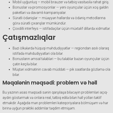
Mobil uyğunluq — mobil brauzer və tətbiq vasitəsilə rahat giriş.
Bonuslar və promosyonlar — yeni oyunçular üçün xoş gəldin
paketləri və davamlı kampaniyalar.
Sürətli ödənişlər — müəyyən hallarda və ödəniş metodlarına
görə sürətli çıxarışlar mümkündür.
Çoxdilli interfeys — istifadəçilər üçün müxtəlif dillərdə xidmətlər.
Çatışmazlıqlar
Bəzi ölkələrdə hüquqi məhdudiyyətlər — regiondan asılı olaraq
istifadə məhdudiyyətləri ola bilər.
Bonusların əmsal tələbləri — bu tələblər bəzən oyunçular üçün
çətin keçilə bilər.
Müştəri xidmətinin cavab müddəti — pik saatlarda gözləmə ola
bilər.
Məqalənin məqsədi: problem və həll
Bu yazının əsas məqsədi sənin qarşılaşa biləcəyin problemləri açıq-
aydın göstərmək və onlara real, tətbiq edilə bilən həll yolları təklif
etməkdir. Aşağıda mən problemleri kateqoriyalara bölmüşəm və hər
birinə uyğun praktiki addımlar təqdim etmişəm.