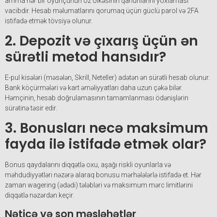
amma hər bir oyunçunun öz ölkəsinin qanunlarını yoxlaması
vacibdir. Hesab məlumatlarını qorumaq üçün güclü parol və 2FA
istifadə etmək tövsiyə olunur.
2. Depozit və çıxarış üçün ən
sürətli metod hansıdır?
E-pul kisələri (məsələn, Skrill, Neteller) adətən ən sürətli hesab olunur.
Bank köçürmələri və kart əməliyyatları daha uzun çəkə bilər.
Həmçinin, hesab doğrulamasının tamamlanması ödənişlərin
sürətinə təsir edir.
3. Bonusları necə maksimum
fayda ilə istifadə etmək olar?
Bonus qaydalarını diqqətlə oxu, aşağı riskli oyunlarla və
məhdudiyyətləri nəzərə alaraq bonusu mərhələlərlə istifadə et. Hər
zaman wagering (ədədi) tələbləri və maksimum mərc limitlərini
diqqətlə nəzərdən keçir.
Nəticə və son məsləhətlər