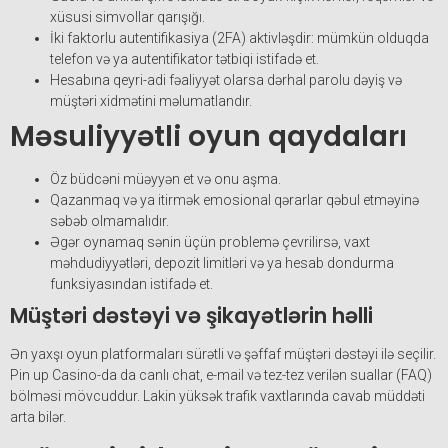
xüsusi simvollar qarışığı.
İki faktorlu autentifikasiya (2FA) aktivləşdir: mümkün olduqda
telefon və ya autentifikator tətbiqi istifadə et.
Hesabına qeyri-adi fəaliyyət olarsa dərhal parolu dəyiş və
müştəri xidmətini məlumatlandır.
Məsuliyyətli oyun qaydaları
Öz büdcəni müəyyən et və onu aşma.
Qazanmaq və ya itirmək emosional qərarlar qəbul etməyinə
səbəb olmamalıdır.
Əgər oynamaq sənin üçün problemə çevrilirsə, vaxt
məhdudiyyətləri, depozit limitləri və ya hesab dondurma
funksiyasından istifadə et.
Müştəri dəstəyi və şikayətlərin həlli
Ən yaxşı oyun platformaları sürətli və şəffaf müştəri dəstəyi ilə seçilir.
Pin up Casino-da da canlı chat, e-mail və tez-tez verilən suallar (FAQ)
bölməsi mövcuddur. Lakin yüksək trafik vaxtlarında cavab müddəti
arta bilər.