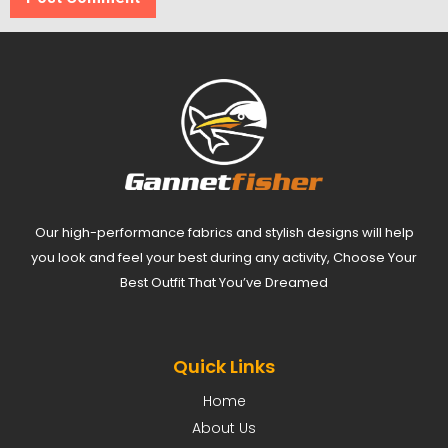
Our high-performance fabrics and stylish designs will help
you look and feel your best during any activity, Choose Your
Best Outfit That You’ve Dreamed
Quick Links
Home
About Us