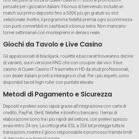
pensate per i giocatori italiani. Il bonus di benvenuto include un
match sul primo deposito fino a 500€ più giri gratuiti su slot
selezionate. Inoltre, il programma fedeltà premia ogni scommessa
con punti convertibili in cashback e bonus extra. Non mancano
tornei settimanali con montepremi in denaro reale.
Giochi da Tavolo e Live Casino
Gli appassionati di blackjack, roulette e baccarat troveranno decine
di varianti, sia in versione RNG che con croupier dal vivo. Il live
casino di Queen Casino IT trasmette in HD da studi professionali,
con dealer italiani pronti a interagire in chat. Per i più esperti, sono
disponibili tavoli high roller con puntate elevate.
Metodi di Pagamento e Sicurezza
Depositi e prelievi sono rapidi grazie all’integrazione con carte di
credito, PayPal, Skrill, Neteller e bonifico bancario. I tempi di
elaborazione sono tra i più rapidi del settore, con prelievi spesso
evasi entro 24 ore. La crittografia SSL a 256 bit protegge tutte le
transazioni, mentre il gioco responsabile è promosso tramite limiti
di deposito e autoesclusione.