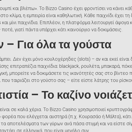
υμπί και βλέπω». Το Bizzo Casino έχει φροντίσει να κάνει κ
στο κλίμα, η εμπειρία είναι καθηλωτική. Κάθε παιχνίδι έχει τη
και μίνι παιχνίδια. Επιπλέον, η πλατφόρμα λειτουργεί άψογα κ
ς ποτέ, γιατί πάντα υπάρχει κάτι καινούργιο να δοκιμάσεις.
ν – Για όλα τα γούστα
άμπει. Δεν έχει μόνο κουλοχέρηδες (slots) – αν και εκεί είν
σης επιτραπέζια παιχνίδια: blackjack, ρουλέτα, μπακαρά, πόκερ
γική, μπορείτε να δοκιμάσετε τις ικανότητές σας στο βίντεο
τι που ταιριάζει στο γούστο σας – είτε είστε λάτρης του ρίσκο
ιστία – Το καζίνο νοιάζετ
ίναι σε καλά χέρια. Το Bizzo Casino χρησιμοποιεί κρυπτογρά
 φορέα που ελέγχεται αυστηρά (π.χ. Κουρασάο ή Μάλτα), κάτι π
 τα αποτελέσματα των γύρων ανά πάσα στιγμή και να είστε σίγ
αντάει σε ελληνικά, που είναι μεγάλο συν.