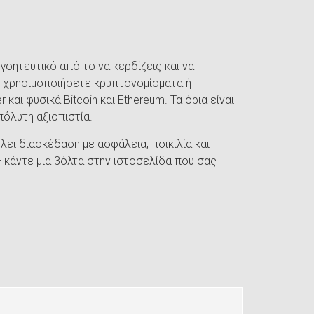
γοητευτικό από το να κερδίζεις και να
αν χρησιμοποιήσετε κρυπτονομίσματα ή
 και φυσικά Bitcoin και Ethereum. Τα όρια είναι
πόλυτη αξιοπιστία.
λει διασκέδαση με ασφάλεια, ποικιλία και
– κάντε μια βόλτα στην ιστοσελίδα που σας