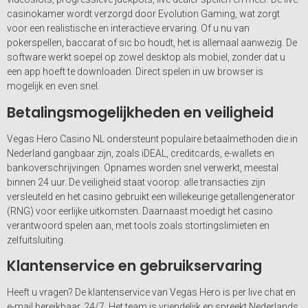
casinokamer wordt verzorgd door Evolution Gaming, wat zorgt
voor een realistische en interactieve ervaring. Of u nu van
pokerspellen, baccarat of sic bo houdt, het is allemaal aanwezig. De
software werkt soepel op zowel desktop als mobiel, zonder dat u
een app hoeft te downloaden. Direct spelen in uw browser is
mogelijk en even snel.
Betalingsmogelijkheden en veiligheid
Vegas Hero Casino NL ondersteunt populaire betaalmethoden die in
Nederland gangbaar zijn, zoals iDEAL, creditcards, e-wallets en
bankoverschrijvingen. Opnames worden snel verwerkt, meestal
binnen 24 uur. De veiligheid staat voorop: alle transacties zijn
versleuteld en het casino gebruikt een willekeurige getallengenerator
(RNG) voor eerlijke uitkomsten. Daarnaast moedigt het casino
verantwoord spelen aan, met tools zoals stortingslimieten en
zelfuitsluiting.
Klantenservice en gebruikservaring
Heeft u vragen? De klantenservice van Vegas Hero is per live chat en
e-mail bereikbaar, 24/7. Het team is vriendelijk en spreekt Nederlands,